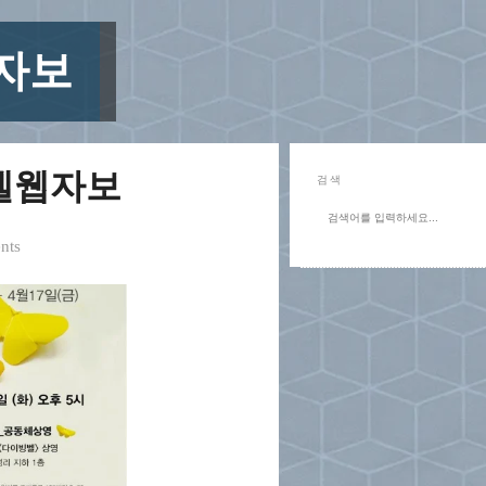
자보
벨웹자보
검색
nts