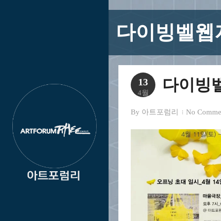
다이빙벨웹
다이빙
13
4월
By
아트포럼리
No Comme