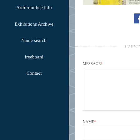
Artforumrhee info
Exhibitions Archive
Name search
SUBMI
freeboard
MESSAGE
*
Contact
NAME
*