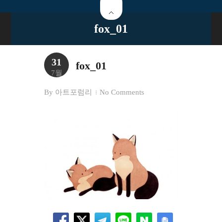
fox_01
31
fox_01
7월
By
아트포럼리
No Comments