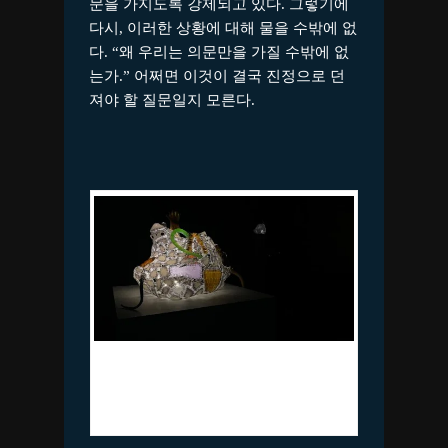
문을 가지도록 강제되고 있다. 그렇기에
다시, 이러한 상황에 대해 물을 수밖에 없
다. “왜 우리는 의문만을 가질 수밖에 없
는가.” 어쩌면 이것이 결국 진정으로 던
져야 할 질문일지 모른다.
김태덕_implicitly explicit – a life after
lives_실리콘 수면등, 스테이플
_41×30×21cm_2023