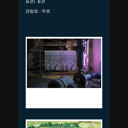
휴관
)
휴관
관람료 : 무료
이송_그 시간, 그 장소의 그 곳_캔버스
위에 유화_162.2×260.6cm_2023