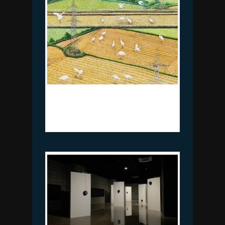
송차영_감응의 풍경-부드러운 물_종
이에 펜, 색연필, 수채_45.5×61cm
_2023