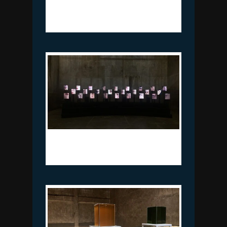
이윤석_불확정 회화 01_망사에 아크
릴_195×310cm_2023
김준서_메타코러스_영상, 모니터, 아
두이노, PC_250×800×500cm_2023