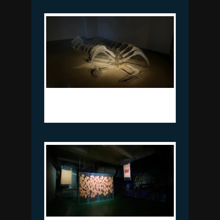
이능재_낫-thing (공포의 환영)_혼합재
료_가변크기_2023