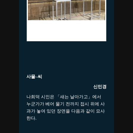
이동욱_육면체_혼합재료_가변크기
_2023
사물
–
씨
신민경
나희덕 시인은 「새는 날아가고」에서
누군가가 베어 물기 전까지 접시 위에 사
과가 놓여 있던 장면을 다음과 같이 묘사
한다.