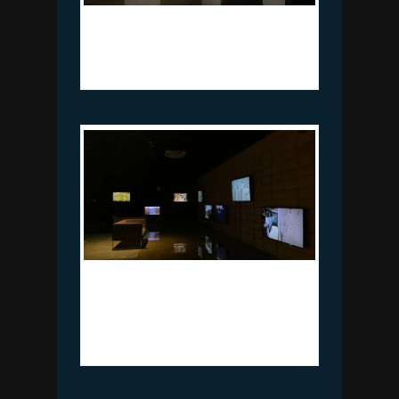
이원호_서식지_8개의 스피커유닛, 와
이어, 8채널 사운드, 앰프_가변크기
_2023
유비호_떠도는 이들이 전하는 바람의
노래(The Wanderer’s Song of
Wind)_LED모니터, 의자 비닐(3×3M)
다수,메탈등_8개의 영상설치_2015