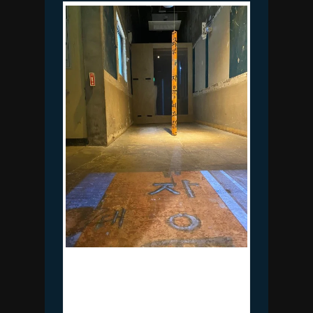
조형섭_( )_그 곳에 머물 자유_재개발
지역에서 채집한 나무 간판, 싱글채널
비디오(00:02:47 Loop)_가변크기