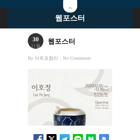
웹포스터
30
웹포스터
11월
By
아트포럼리
No Comments