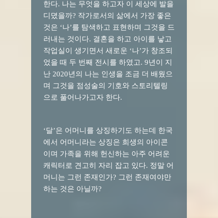
한다
.
나는 무엇을 하고자 이 세상에 발을
디뎠을까
?
작가로서의 삶에서 가장 좋은
것은
‘
나
’
를 탐색하고 표현하며 그것을 드
러내는 것이다
.
결혼을 하고 아이를 낳고
작업실이 생기면서 새로운
‘
나
’
가 창조되
었을 때 두 번째 전시를 하였고
.
9
년이 지
난
2020
년의 나는 인생을 조금 더 배웠으
며 그것을 점성술의 기호와 스토리텔링
으로 풀어나가고자
한다
.
‘
달
’
은 어머니를 상징하기도 하는데 한국
에서 어머니라는 상징은 희생의 아이콘
이며 가족을 위해 헌신하는 아주 어려운
캐릭터로 견고히 자리 잡고 있다
.
정말 어
머니는 그런 존재인가
?
그런 존재여야만
하는 것은 아닐까
?