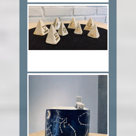
7.생명 Life_고려대작토,수금
_2x2x3cm_2020