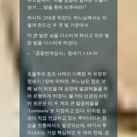
하느님께서
“
하늘 창공에 빛나는 것들이
생겨
…
땅을 환히 비추어라
!”
하시자 그대로 되었다
.
하느님께서는 이
렇게 만드신 두 큰 빛 가운데서
더 큰 빛은 낮을 다스리게 하시고 작은 빛
은 밤을 다스리게 하셨다
.
– 『공동번역성서』창세기 1:14-16
조물주의 창조 사역이 기록된 저 유명한
창세기 1장에 의하면, 하느님은 창조 넷
째 날이 되었을 때 궁창에 발광체들을 두
어 운행하게 하였다. 불가타 성경의 라틴
어 원문은 이 두 개의 큰 발광체들을
‘Luminaria’로 지칭하고 있다. 이처럼 성
경이 직접 언급하고 있는 루미너리는 점
성술 전통에서도 발견되는데, 여기서 루
미너리는 가장 핵심적인 두 개의 천체, 곧