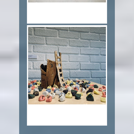
9.Luna 달_ 혼합토,색화장토,투명유
_12x11x13cm_2020
10.우주의 돌 Cosmic Stone_색소지,수
금,투명유_1x1x1cm_2020