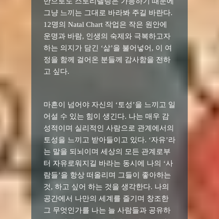
만으로도 스토리텔링은 가능하기 때문에
그냥 느끼는 그대로 바라봐 주길 바란다
.
12
명의
Natal Chart
작업은 작은 원안에
운명과 바람
,
인생의 숙제와 극복하고자
하는 의지가 담긴
‘
삶
’
을 불어넣어
,
이 여
정을 함께 걸어온 분들께 감사함을 전하
고 싶다
.
마흔이 넘어야 자신의
‘
토성
’
을 느끼고 일
어설 수 있는 힘이 생긴다
.
나는 매우 감
성적이며 실리적인 사람으로 관계에서의
토성을 느끼고 받아들이고 있다
. ‘
자유
’
라
는 말을 되뇌이며 세상의 모든 관계로부
터 자유로워지길 바라는 동시에 나의
‘
사
람들
’
을 항상 떠올리며 그들이 좋아하는
것
,
하고 싶어 하는 것을 생각한다
.
나의
공간에서 나만의 세계를 즐기며 창조한
그 무엇인가를 나는 늘 사람들과 공유하