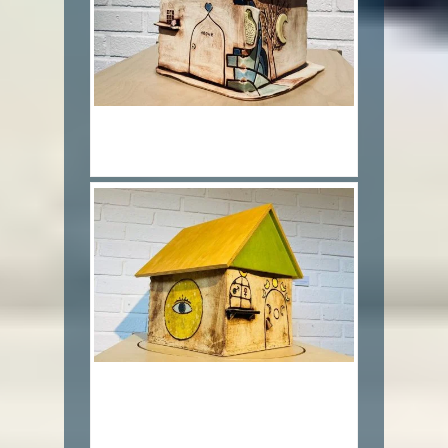
2.태양과 달 Sun&Moon_혼합토,색화
장토,천목유_30x30x30cm_2020
3.내면의 집 Moon house_백자토,색화
장토,천목유,투명유
_22x12x17cm_2020