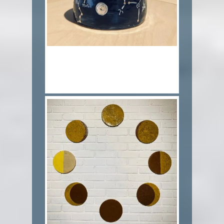
8.천개의 별이되어 Become a thousand
stars_양구백토,색화장토,투명유
_12x11x13cm_2020