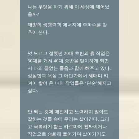
나는 무엇을 하기 위해 이 세상에 태어났
을까
?
태양의 생명력과 에너지에 주파수를 맞
추어 본다
.
멋 모르고 접했던
20
대 초반의 흙 작업은
30
대를 거쳐
40
대 중반을 맞이하게 되면
서 나의 끝없는 물음과 함께 해주고 있다
.
성실함과 욕심 그 어딘가에서 헤매며 켜
켜이 쌓여 온 나의 작업들은
‘
단순
’
해지고
싶다
.
안 되는 것에 매진하고 노력하지 않아도
잘하는 것들 속에 우리는 살아간다
.
그리
고 극복하기 힘든 카르마에 휩싸이거나
직업으로 승화해 풀어가며 살아가기도