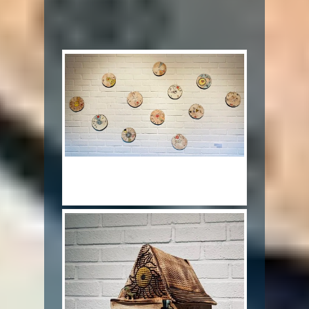
1.별 이야기 Star story_혼합토,색화장
토,천목유_18x18x3cm_2020