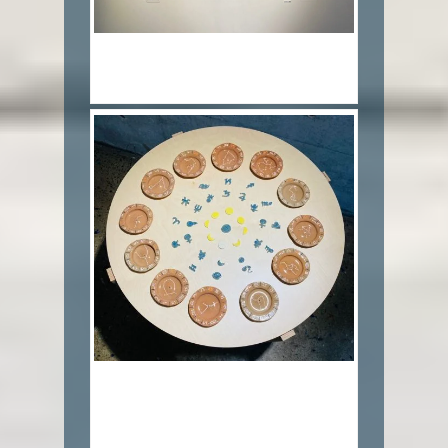
5.12싸인 Twelve signs_조합토,색화장
토,천목유,투명유_10x15x13cm_2020
6.운명의 수레바퀴 Wheel of Fortune_
혼합토,색화장토,DB블루,색유
_80x80x3cm_2020