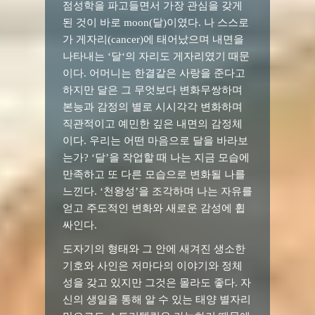
점성학을 파고들면서 가장 관심을 갖게
된 것이 바로
moon(
달
)
이였다
.
나 스스로
가 게자리
(cancer)
에 태어났으며 내면을
나타내는
‘
달
‘
의 자리도 게자리였기 때문
이다
.
어머니는 한결같은 사랑을 준다고
하지만 달은 그 무엇보다 변화무쌍하며
본능과 감정의 별로 시시각각 변화하며
직관적이고 예민한 깊은 내면의 감정체
이다
.
우리는 어떤 마음으로 달을 바라보
는가
?
‘
달
’
을 작업할 때 나는 지금 모습에
만족하고 또 다른 모습으로 변화될 나를
느낀다
. ‘
천왕성
’
을
조각하며 나는 자유를
얻고 주도적인 변화와 새로운 감성에 휩
싸인다
.
도자기의 형태와 그 안에 새겨진 생소한
기호와 사인은 저마다의 이야기와 정체
성을 갖고 있지만 그것은 몰라도 좋다
.
자
신의 생일을 통해 알 수 있는 태양 별자리