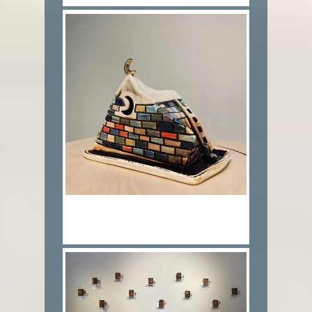
4.달의 집 Moon house_백자토,색화장
토,천목유,투명유_22x12x17cm_2020