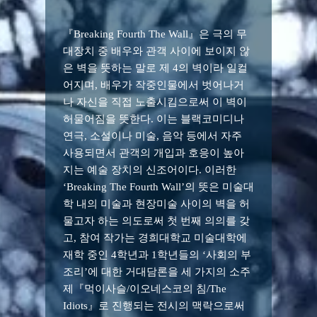
『Breaking Fourth The Wall』은 극의 무
대장치 중 배우와 관객 사이에 보이지 않
은 벽을 뜻하는 말로 제 4의 벽이라 일컬
어지며, 배우가 작중인물에서 벗어나거
나 자신을 직접 노출시킴으로써 이 벽이
허물어짐을 뜻한다. 이는 블랙코미디나
연극, 소설이나 미술, 음악 등에서 자주
사용되면서 관객의 개입과 호응이 높아
지는 예술 장치의 신조어이다. 이러한
‘Breaking The Fourth Wall’의 뜻은 미술대
학 내의 미술과 현장미술 사이의 벽을 허
물고자 하는 의도로써 첫 번째 의의를 갖
고, 참여 작가는 경희대학교 미술대학에
재학 중인 4학년과 1학년들의 ‘사회의 부
조리’에 대한 거대담론을 세 가지의 소주
제『먹이사슬/이오네스코의 침/The
Idiots』로 진행되는 전시의 맥락으로써