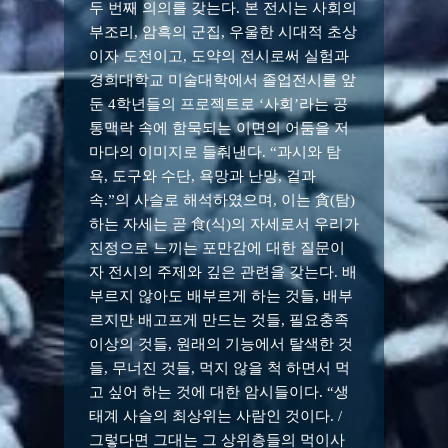
두 번째 의의를 갖는다. 본 전시는 사회의
부조리, 암흑의 군집, 우울한 시대적 초상
이자 도전이고, 도약의 전시로써 실험과
경희대학교 미술대학에서 졸업전시를 앞
둔 4학년들의 프로젝트로 ‘사회’라는 공
통맥락 속에 함묵되는 이면의 어둠을 저
마다의 이미지로 들춰낸다. “과시와 탐
욕, 도구와 수단, 욕망과 난망, 겉과
속.”의 사슬로 해석하였으며, 이는 貪(탐)
하는 자세는 곧 食(식)의 자세로서 우리가
진정으로 느끼는 포만감에 대한 질문이
자 전시의 주제와 깊은 관련을 갖는다. 배
부르지 않아도 배부르게 하는 것들, 배부
르지만 배고프게 만드는 것들, 필요충족
이상의 것들, 원래의 기능에서 탈색한 것
들, 무너진 것들, 먹지 않을 척 하면서 먹
고 싶어 하는 것에 대한 암시들이다. “생
태계 사슬의 최상위는 사람인 것이다. /
그렇다면 그대는 그 상위층들의 먹이사