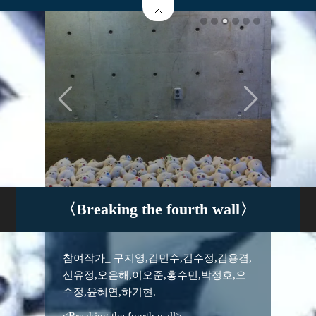
〈Breaking the fourth wall〉
참여작가_ 구지영,김민수,김수정,김용겸,
신유정,오은해,이오준,홍수민,박정호,오
수정,윤혜연,하기현.
<Breaking the fourth wall>