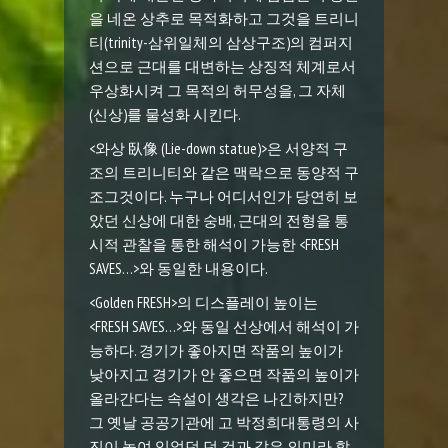
을 네온 상추로 목적화하고 그것을 트리니
티(trinity-삼위일체의 삼상구조)의 컴퍼지
션으로 근대를 대변하는 상징적 체계로서
우상화시켜 그 목적의 허무성을, 그 자체
(신상)를 물성화 시킨다.
<
와상
臥像
(Lie-down statue)>
은 서양적 구
조의 트리니티와 같은 맥락으로 동양적 구
조그것이다. 누구나 어디서인가 당연히 보
았던 신상에 대한 숭배, 근대의 전형을 통
시적 관찰을 통한 해석이 가능한 <FRESH
SAVES…>와 동일한 내용이다.
<Golden FRESH>
의
디스플레이 높이는
<FRESH SAVES…>와 동일 선상에서 해석이 가
능하다. 경기가 좋아지면 작품의 높이가
낮아지고 경기가 안 좋으면 작품의 높이가
올라간다는 속설이 생각은 나긴하지만?
그 옛날 공공기관에 고 박정희대통령의 사
진이 놓여 있었던 던 것과 같은 의미라 할