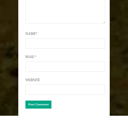
NAME
*
MAIL
*
WEBSITE