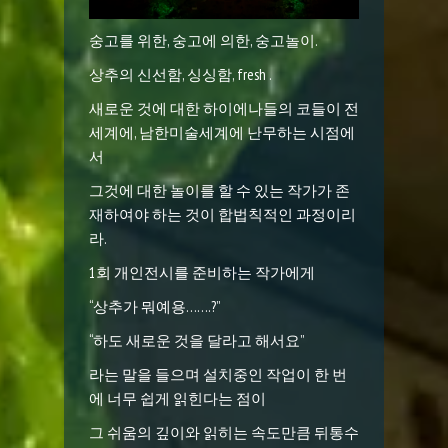
숭고를 위한, 숭고에 의한, 숭고놀이.
상추의 신선함, 싱싱함, fresh .
새로운 것에 대한 하이에나들의 코들이 전
세계에, 남한미술세계에 난무하는 시점에
서
그것에 대한 놀이를 할 수 있는 작가가 존
재하여야 하는 것이 합법칙적인 과정이리
라.
1회 개인전시를 준비하는 작가에게
“상추가 뭐예용…….?”
“하도 새로운 것을 달라고 해서요”
라는 말을 들으며 설치중인 작업이 한 번
에 너무 쉽게 읽힌다는 점이
그 쉬움의 깊이와 읽히는 속도만큼 뒤통수