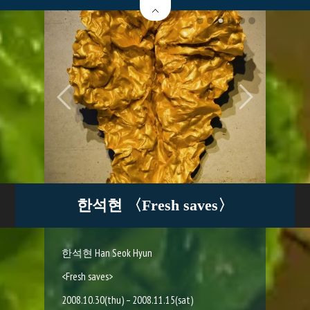
한석현 〈Fresh saves〉
한석현 Han Seok Hyun
<Fresh saves>
2008.10.30(thu) – 2008.11.15(sat)