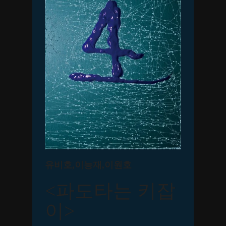
유비호,이능재,이원호
<파도타는 키잡
이>