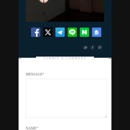
SUBMIT A COMMENT
MESSAGE
*
NAME
*