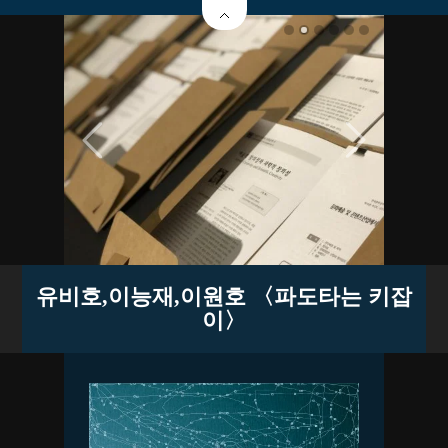
유비호,이능재,이원호 〈파도타는 키잡
이〉