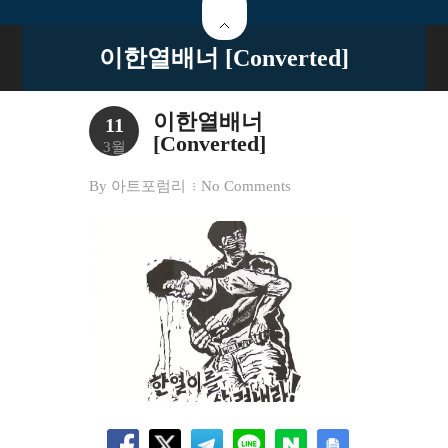
이한열배너 [Converted]
이한열배너
11
[Converted]
3월
By
아트포럼리
No Comments