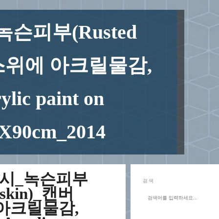
녹슨피부(Rusted
버스위에 아크릴물감,
lic paint on
6X90cm_2014
테시_녹슨피부
검색
 skin)_캔버
아크릴물감,