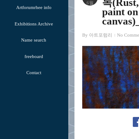
녹(Rust,
6월
Artforumrhee info
paint on
canvas
Exhibitions Archive
By
아트포럼리
No Comme
Name search
freeboard
Contact