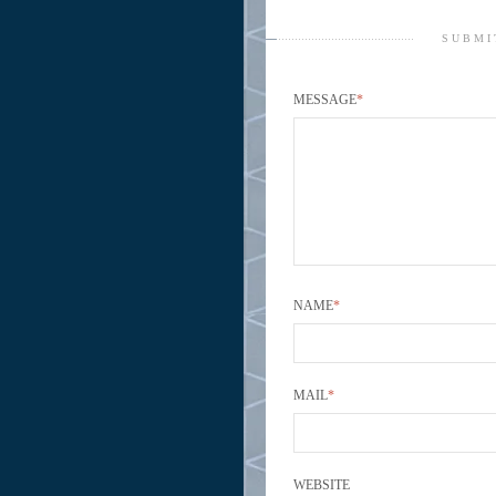
SUBMI
MESSAGE
*
NAME
*
MAIL
*
WEBSITE