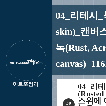
04_리테시_
skin)_캔
녹(Rust, Acry
canvas)_11
04_리
(Rusted
스위에 
30