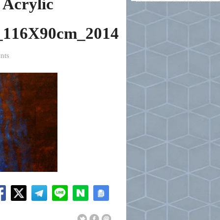
 Acrylic
)_116X90cm_2014
nts