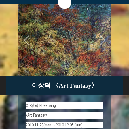
이상덕 〈Art Fantasy〉
이상덕 Rhee sang
<Art Fantasy>
2010.11.29(mon) – 2010.12.05 (sun)