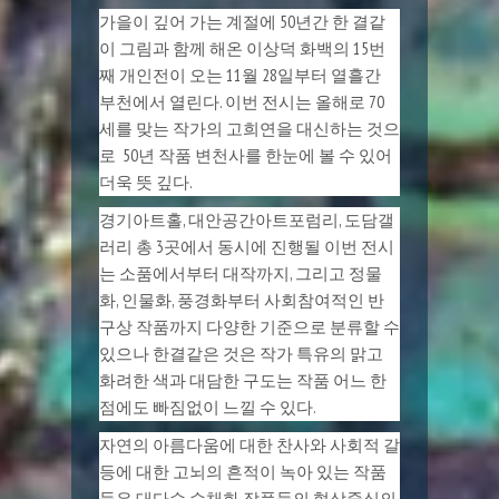
가을이 깊어 가는 계절에 50년간 한 결같
이 그림과 함께 해온 이상덕 화백의 15번
째 개인전이 오는 11월 28일부터 열흘간
부천에서 열린다. 이번 전시는 올해로 70
세를 맞는 작가의 고희연을 대신하는 것으
로 50년 작품 변천사를 한눈에 볼 수 있어
더욱 뜻 깊다.
경기아트홀, 대안공간아트포럼리, 도담갤
러리 총 3곳에서 동시에 진행될 이번 전시
는 소품에서부터 대작까지, 그리고 정물
화, 인물화, 풍경화부터 사회참여적인 반
구상 작품까지 다양한 기준으로 분류할 수
있으나 한결같은 것은 작가 특유의 맑고
화려한 색과 대담한 구도는 작품 어느 한
점에도 빠짐없이 느낄 수 있다.
자연의 아름다움에 대한 찬사와 사회적 갈
등에 대한 고뇌의 흔적이 녹아 있는 작품
들은 대다수 수채화 작품들의 형상중심의