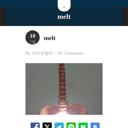
melt
10
melt
3월
By
아트포럼리
No Comments