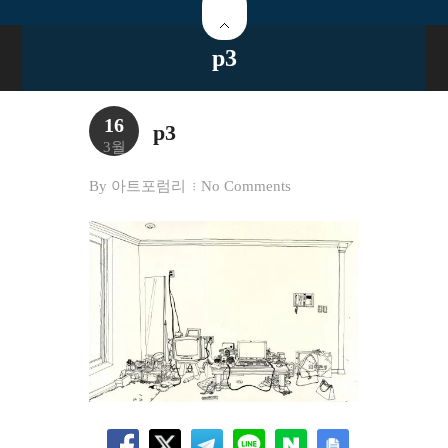
p3
16
p3
3월
By
아트포럼리
No Comments