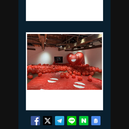
디세이-거울), PC, Leap Motion Sensor,
사운드, 프로젝터, 모니터, 2023(판교
극장 1층)
강영민, 조는 하트, 애들벌룬
_400x400x30cm, 2015(판교극장 2층)