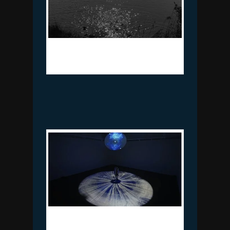
민병헌, Bird TB135, Gelatin silver
print, 37x47cm, 2019(장미사진관)
송창애, Water Odyssey-Mirror (워터오