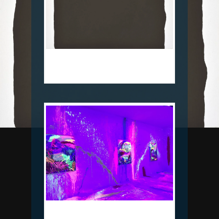
김인규, 검은바위, 캔버스에 아크릴,
과슈, 53×45.5cm, 2024(중대본부 1층)
쑨지, As We Breathe, Acrylic on canvas