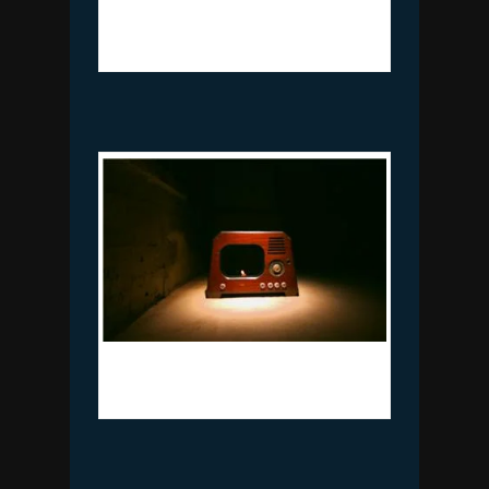
든 하이드로젤, 아크릴 LED,
100x100x10cm, 2018(오방앗간)
백남준, 촛불TV, Mixed media,
60x51x44cm, 1996(오방앗간)