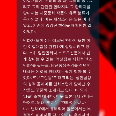
이항대립에 ‘우리의 성’과 ‘그들의 성’, 그
리고 그와 관련된 환타지와 그 환타지를
담아내는 대중문화 작품의 유목 분류가
추가되었다. 이는 새삼스러운 일은 아니
었고, 기존에 있었던 현상을 재확인한 일
이었다.
만화가 보여주는 에로틱 환타지 또한 이
런 이항대립을 완전하게 성립시키고 있
다. 소위 일판만화나 스포츠신문에서 쉽
게 찾아볼 수 있는 ‘액션장르 지향적 섹스
만화’를 필두로, 남근중심주의를 전면에
내세운 에로틱 환타지는 쉽게 찾아 볼 수
있다. 또, ‘고인돌’로 대표되는, 성인남성
의 성적 골계미를 만화스럽게 담아낸 수
작들도 꾸준히 소개되고 있다. 이 외에,
‘H물’ 또한 대세다. 이웃 일본에서 건너온
단어로, 원래 ‘엣치’、 ‘헨타이(へんた
い：변태)’에서 유래되어 일본에서는 부
정적인 이미지를 갖고 있으나 우리나라