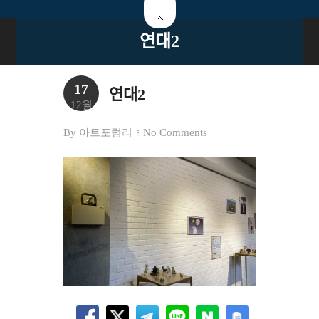
연대2
17
연대2
12월
By
아트포럼리
No Comments