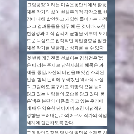
‘그림공장’ 이라는 미술운동단체에서 활동
해온 작가의 삶이 현실주의적 감각으로 현
장에 대해 발언하고 개입해 들어가는 과정
과 그 결과물들을 염두 해 둔 것이다. 또한
현장성과 미적 감각이 균형을 이루며 보기
드문 뚝심으로 집적적인 작업경향을 일관
해온 작가를 발굴해낸 성과를 들 수 있다.
첫 번째 개인전을 선보이는 김성건은 ‘붉
은 띠’라는 주제로 남한사회의 해묵은 과
제들, 통일, 자신의 터전을 빼앗긴 소외된
민중, 힘의 논리에 무력했던 역사적 사실
과 그럼에도 불구하고 희망의 끈을 놓지
않고 있는 사람들의 모습을 담고 있다. ‘붉
은’색은 분단의 아픔을 겪고 있는 우리에
게 매우 익숙한 단어이며 또한 이념적인
성향을 드러내는, 다의어로서 작가의 작업
세계에 접근하도록 한다.
그의 작업과정은 역사의 일면을 소재로 하