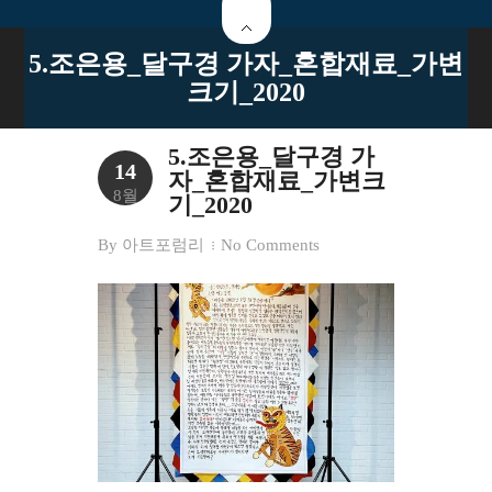
5.조은용_달구경 가자_혼합재료_가변
크기_2020
5.조은용_달구경 가
14
자_혼합재료_가변크
8월
기_2020
By
아트포럼리
No Comments