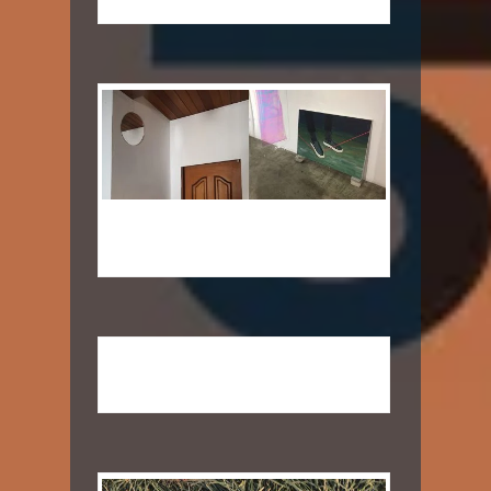
김인혜X이재영_기울어지는조각-기다
림없는상태
서유진X신익균X이윤석_반경이탈