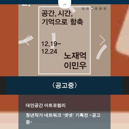
〈공고중〉
대안공간 아트포럼리
청년작가 네트워크 ‘셋넷’ 기획전 <공고
중>