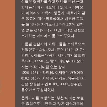
이틀은 협력자를 찾고자 나를 우선 공고
한다는 의미가 내포되어 있다. 시작예술
가 이외에도 기획자, 평론가, 애호가와 같
은 동료에 대한 필요성에서 비롯한 그들
을 드러내는 자리로서 5주간 5회에 걸친
쉼 없는 전시와 작가 11명의 작업 전반을
소개하는 아카이브 룸으로 꾸렸다.
그룹별 관심사와 키워드들을 소제목으로
선정했고 <습성, 자세, 표면 1212_1217>_
김한나, 하므음/ <공간, 시간, 기억으로 함
축1219_1224>_노재억, 이민우/ <기울어
지는 조각, 기다림 없는 상태
1226_1231>_김인혜, 이재영/ <반경이탈
0102_0107>_서유진, 신익균, 이윤석/<시
간을 상실한 시간 0109_0114>_송주형,
윤수아로 구성하였다.
문화도시를 표방하는 ‘부천’이라는 로컬
을 중심으로 보았을 때 많은 예술가들이