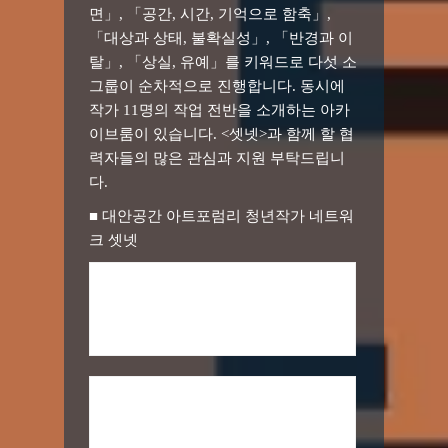
면」, 「공간, 시간, 기억으로 함축」,
「대상과 상태, 불확실성」, 「반경과 이
탈」, 「상실, 유예」를 키워드로 다섯 소
그룹이 순차적으로 진행합니다. 동시에
작가 11명의 작업 전반을 소개하는 아카
이브룸이 있습니다. <셋넷>과 함께 할 협
력자들의 많은 관심과 지원 부탁드립니
다.
■ 대안공간 아트포럼리 청년작가 네트워
크 셋넷
김한나X하므음_’습성,자세,표면’을 위
한 스터디, 디지털 이미지, 2017
노재억X이민우_공간,시간,기억으로
함축