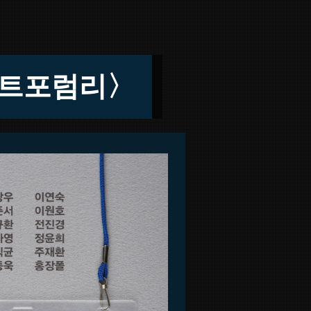
트포럼리〉