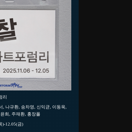
포럼리
서, 나규환, 송차영, 신익균, 이동욱,
정윤희, 주재환, 홍장폴
목)-12.05(금)