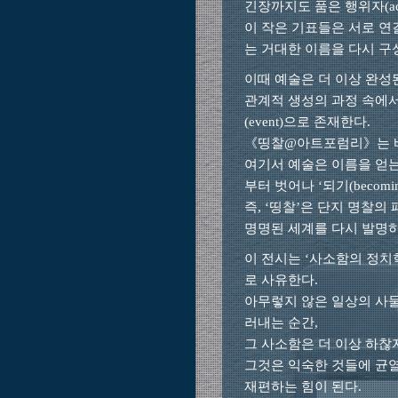
긴장까지도 품은 행위자(ac
이 작은 기표들은 서로 연
는 거대한 이름을 다시 구
이때 예술은 더 이상 완성
관계적 생성의 과정 속에
(event)으로 존재한다.
《띵찰@아트포럼리》는 바
여기서 예술은 이름을 얻는
부터 벗어나 ‘되기(becom
즉, ‘띵찰’은 단지 명찰의
명명된 세계를 다시 발명
이 전시는 ‘사소함의 정치학(poli
로 사유한다.
아무렇지 않은 일상의 사물
러내는 순간,
그 사소함은 더 이상 하찮지
그것은 익숙한 것들에 균열
재편하는 힘이 된다.