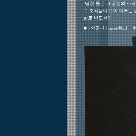
‘띵찰’들은 그 균열의 조
그 조각들이 모여 이루는
실
로 변모한다.
■대안공간아트포럼리 디