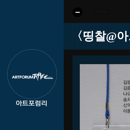
〈띵찰@아