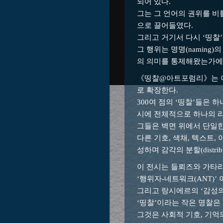
되어 있다.
그는 그 언어의 권위를 비
으로 끌어들였다.
그리고 거기서 다시 ‘띵찰
그 행위는 명명(naming
의 의미를 통제해왔는가에
《띵찰@아트포럼리》는 이
로 확장한다.
300여 점의 ‘띵찰’들은 
시에 전체적으로 하나의 
그들은 벽면 위에서 단일한
다른 기호, 색채, 텍스트
성하며 감각의 분할(distribut
이 전시는 들뢰즈와 가타리의 
‘행위자-네트워크(ANT)’ 
그리고 랑시에르의 ‘감성의
‘띵찰’이라는 작은 명찰은
그것은 사회적 기호, 기억