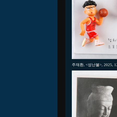
주재환, <성난불>, 2025, 