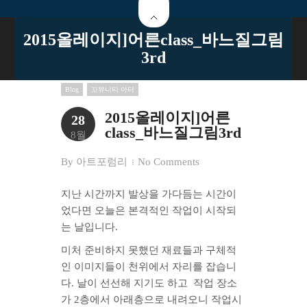
2015올레이지]어른class_바느질그림
3rd
Blog
꼬뮤니티 아터
2015올레이지]어른
28
class_바느질그림3rd
8월
By
아트포럼리
No Comments
지난 시간까지 발상을 가다듬는 시간이
었다면 오늘은 본격적인 작업이 시작되
는 날입니다.
미처 준비하지 못했던 재료들과 구체적
인 이미지들이 천위에서 자리를 잡습니
다. 날이 선선해 지기도 하고 작업 장소
가 2층에서 아래층으로 내려오니 작업시