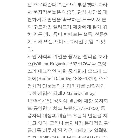
인 프로파간다 수단으로 부상했다. 따라
서 풍자작품들은 대중의 관심 사안을 대
변하거나 판단을 촉구하는 도구이자 문
화 주도자인 엘리트가 대중에게 팔기 위
해 만든 생산품이며 때로는 설득, 선동하
기 위해 또는 재미로 그려진 것일 수 있
다.
시민 사회의 위선을 풍자한 윌리엄 호가
스(William Hogarth, 1697~1764)나 프랑
스의 대표적인 사회 풍자화가 오노레 도
미에(Honore Daumier, 1808~1879), 주로
정치적 인물들의 케리커처를 신랄하게
그린 제임스 길레이(James Gillray,
1756~1815), 정치적 결단에 대한 풍자화
로 유명한 리처드 뉴턴((1777–1798) 등
풍자의 대상과 내용도 포괄적 연원을 지
니고 있다. 그러나 풍자화가 본격적인 황
금기를 이루게 된 것은 18세기 산업혁명
이후 인쇄매체의 발달과 맞물려서다. 풍