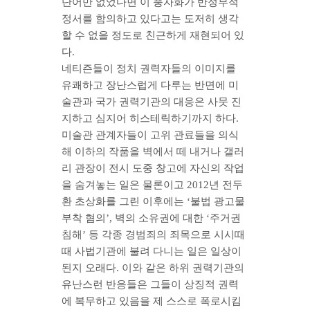
단어만 없었다면 이 풍자화가 반정부적
정서를 함의하고 있다고는 도저히 생각
할 수 없을 정도로 친근하게 재현되어 있
다.
네티즌들이 정치 권력자들의 이미지를
유쾌하고 장난스럽게 다루는 반면에 미
술관과 국가 권력기관의 대응은 사뭇 진
지하고 심지어 히스테릭하기까지 하다.
미술관 관계자들이 고위 관료들을 의식
해 이하의 작품을 벽에서 떼 내거나 갤러
리 관장이 전시 도중 창고에 자신의 작업
을 숨겨놓는 일은 물론이고 2012년 전두
환 초상화를 그린 이후에는 ‘불법 광고물
부착 혐의’, 벽의 소유권에 대한 ‘주거권
침해’ 등 각종 경범죄의 죄목으로 시시때
때 사법기관에 불려 다니는 일은 일상이
된지 오래다. 이와 같은 하위 권력기관의
유난스런 반응들은 그들이 상징적 권력
에 복무하고 있음을 제 스스로 폭로시킴