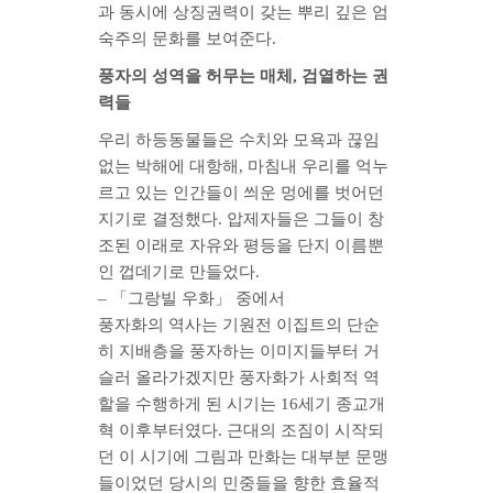
과 동시에 상징권력이 갖는 뿌리 깊은 엄
숙주의 문화를 보여준다.
풍자의 성역을 허무는 매체, 검열하는 권
력들
우리 하등동물들은 수치와 모욕과 끊임
없는 박해에 대항해, 마침내 우리를 억누
르고 있는 인간들이 씌운 멍에를 벗어던
지기로 결정했다. 압제자들은 그들이 창
조된 이래로 자유와 평등을 단지 이름뿐
인 껍데기로 만들었다.
– 「그랑빌 우화」 중에서
풍자화의 역사는 기원전 이집트의 단순
히 지배층을 풍자하는 이미지들부터 거
슬러 올라가겠지만 풍자화가 사회적 역
할을 수행하게 된 시기는 16세기 종교개
혁 이후부터였다. 근대의 조짐이 시작되
던 이 시기에 그림과 만화는 대부분 문맹
들이었던 당시의 민중들을 향한 효율적