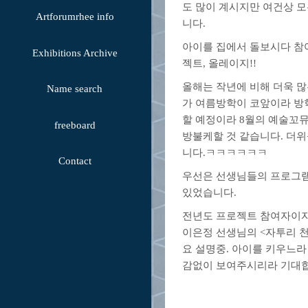
도 많이 계시지만 여건상 모
Artforumrhee info
니다.
아이를 집에서 돌보시다 참
Exhibitions Archive
젝트, 올레이지!!
올해는 작년에 비해 더욱 많
Name search
가 여름방학이 코앞이라 방
할 예정이라 8월의 예술꼬
freeboard
방불케할 것 같습니다. 더
니다.ㅋㅋㅋㅋㅋㅋ
Contact
우선은 선생님들의 프로그램
있었습니다.
전년도 프로젝트 참여자이자
이은정 선생님의 <자투리 
요 설명중. 아이를 키우느라
감없이 보여주시리라 기대합