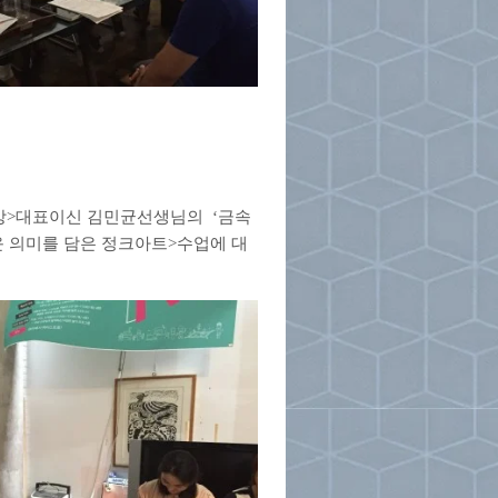
방>대표이신 김민균선생님의 ‘금속
운 의미를 담은 정크아트>수업에 대