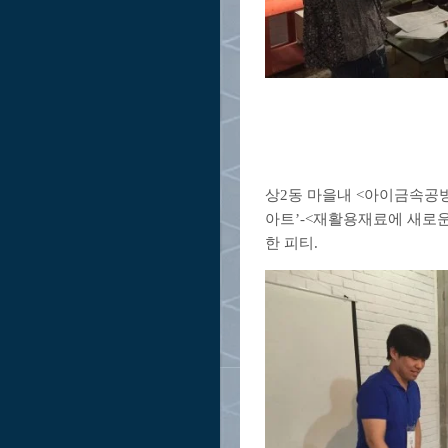
상2동 마을내 <아이금속공
아트’-<재활용재료에 새로
한 피티.