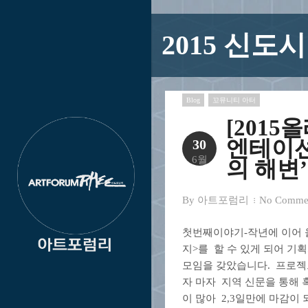
2015 신
Blog
꼬뮤니티 아터
[2015
엔테이
30
6월
의 해변
By
아트포럼리
No Comme
첫번째이야기-작년에 이어 올
지>를 할 수 있게 되어 기
모임을 갖았습니다. 프로젝
자 마자 지역 신문을 통해
이 많아 2,3일만에 마감이