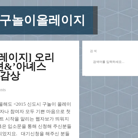
도시구놀이올레이지
검색
올레이지] 오리
션&’아녜스
’감상
nts
해도 <2015 신도시 구놀이 올레이
획자나 참여자 모두 기쁜 마음으로 첫
트 시작을 알리는 웹자보가 띄워지
 혹은 입소문을 통해 신청해 주신분들
 되었지요. 대기신청을 해주신 분들