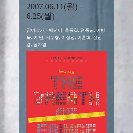
2007.06.11(월) –
6.25(월)
참여작가 – 백선미, 홍동철, 현종광, 이병
욱, 이 민, 서수형, 이상녕, 이훈희, 전진
경, 송차영