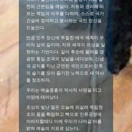
전의 근본임을 깨달아, 자유와 권리에 따
르는 책임과 의무를 다하며, 스스로 국가
건설에 참여하고 봉사하는 국민 정신을
드높인다.
반공 민주 정신에 투철한 애국 애족이 우
리의 삶의 길이며, 자유 세계의 이상을 실
현하는 기반이다. 길이 후손에 물려줄 영
광된 통일 조국의 앞날을 내다보며, 신념
과 긍지를 지닌 근면한 국민으로서 민족
의 슬기를 모아 줄기찬 노력으로 새 역사
를 창조하자.
우리는 예술중흥의 역사적 사명을 띠고
이땅에 태어났다
조상의 빛난 얼은 오늘에 되살려 독립창
조의 폼을 확립하고 빡으로 인류공영에
이바지할때다 이에 우리가 나아갈 바를
밝혀 예술의 지표로 삼는다.