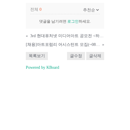
전체
0
댓글을 남기려면
로그인
하세요.
«
3rd 현대퓨처넷 미디어아트 공모전 <하트애비뉴> 1차 심사결과 발표
[채용]아트포럼리 어시스턴트 모집(~08/09 24시)
»
목록보기
글수정
글삭제
Powered by KBoard