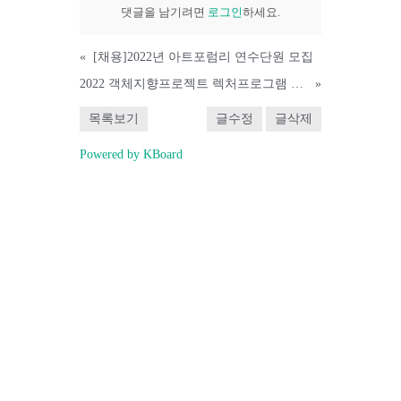
댓글을 남기려면
로그인
하세요.
«
[채용]2022년 아트포럼리 연수단원 모집
2022 객체지향프로젝트 렉처프로그램 <오이코폴리틱스> 신청
»
목록보기
글수정
글삭제
Powered by KBoard