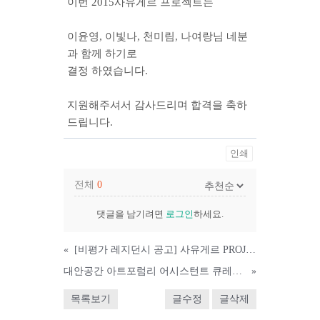
이번 2015사유게르 프로젝트는
이윤영, 이빛나, 천미림, 나여랑님 네분
과 함께 하기로
결정 하였습니다.
지원해주셔서 감사드리며 합격을 축하
드립니다.
인쇄
전체
0
댓글을 남기려면
로그인
하세요.
«
[비평가 레지던시 공고] 사유게르 PROJECT
대안공간 아트포럼리 어시스턴트 큐레이터 모집
»
목록보기
글수정
글삭제