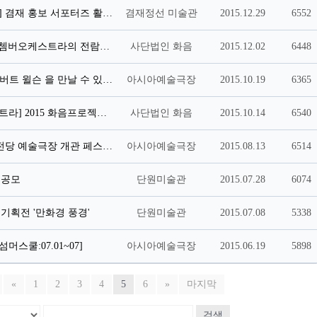
[겸재정선미술관] 겸재 홍보 서포터즈 활동단 1기 모집
겸재정선 미술관
2015.12.29
6552
[12월 10일] 화음쳄버오케스트라의 전람회의 그림
사단법인 화음
2015.12.02
6448
필립 글래스 + 로버트 윌슨 을 만날 수 있는 마지막 기회!
아시아예술극장
2015.10.19
6365
[화음쳄버오케스트라] 2015 화음프로젝트 페스티벌에 초대합니다!
사단법인 화음
2015.10.14
6540
국립아시아문화전당 예술극장 개관 페스티벌 2015/09/04 - 2015/09/21
아시아예술극장
2015.08.13
6514
 공모
단원미술관
2015.07.28
6074
 기획전 '만화경 풍경'
단원미술관
2015.07.08
5338
스쿨:07.01~07]
아시아예술극장
2015.06.19
5898
«
1
2
3
4
5
6
»
마지막
검색