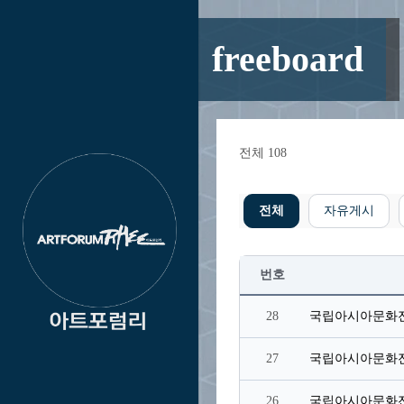
freeboard
전체 108
전체
자유게시
번호
28
27
26