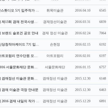
[휘목미술관]창작스튜디오 5기 입주작가 모집공고
휘목미술관
2016.04.10
6545
[겸재정선미술관] 제13회 겸재 전국사생대회 개최
겸재정선미술관
2016.03.31
6839
 브랜드 슬로건 공모 안내
겸재 정선 미술관
2016.02.24
7064
[서울문화재단] 신당창작아케이드 7기 입주작가를 모십니다.
손현정
2016.02.15
6192
[채용]대안공간 아트포럼리 연수단원 모집합니다.
아트포럼리
2016.02.01
6197
[서울문화재단] 2016 서울문화재단 문화예술교육 공모지원사업 설명회 개최
서울문화재단
2016.01.15
6757
[겸재정선미술관] 겸재정선 미술관 문화자원봉사자 모집 안
겸재정선 미술관
2015.12.30
6148
 겸재 미술관 극장 안내문
겸재정선 미술관
2015.12.30
6463
[겸재정선미술관] 2016 겸재 내일의 작가 공모
겸재정선 미술관
2015.12.29
6891