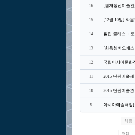
16
15
14
13
12
11
2015 단원미술제
10
2015 단원미술관
9
아시아예술극장[섬머
처음