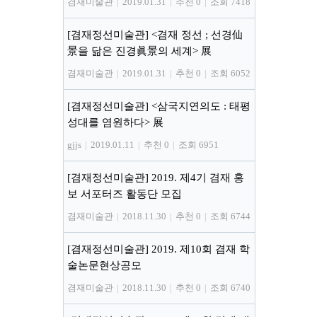
겸재미술관
|
2019.01.31
|
추천 0
|
조회 7418
[겸재정선미술관] <겸재 정선 ; 선경仙
景을 닮은 진경眞景의 세계> 展
겸재미술관
|
2019.01.31
|
추천 0
|
조회 6052
[겸재정선미술관] <삼국지연의도 : 태평
성대를 염원하다> 展
gjjs
|
2019.01.11
|
추천 0
|
조회 6951
[겸재정선미술관] 2019. 제4기 겸재 홍
보 서포터즈 활동단 모집
겸재미술관
|
2018.11.30
|
추천 0
|
조회 6744
[겸재정선미술관] 2019. 제10회 겸재 학
술논문현상공모
겸재미술관
|
2018.11.30
|
추천 0
|
조회 6740