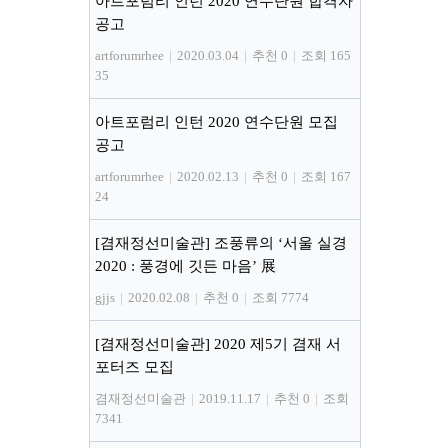
아트포럼리 인턴 2020 연수단원 합격자
공고
artforumrhee
|
2020.03.04
|
추천 0
|
조회 165
35
아트포럼리 인턴 2020 연수단원 모집
공고
artforumrhee
|
2020.02.13
|
추천 0
|
조회 167
24
[겸재정선미술관] 조풍류의 ‘서울 실경
2020 : 풍경에 깃든 마음’ 展
gjjs
|
2020.02.08
|
추천 0
|
조회 7774
[겸재정선미술관] 2020 제5기 겸재 서
포터즈 모집
겸재정선미술관
|
2019.11.17
|
추천 0
|
조회
7341