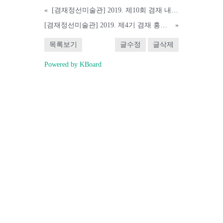
«
[겸재정선미술관] 2019. 제10회 겸재 내일의 작가 공모
[겸재정선미술관] 2019. 제4기 겸재 홍보 서포터즈 활동단 모집
»
목록보기
글수정
글삭제
Powered by KBoard