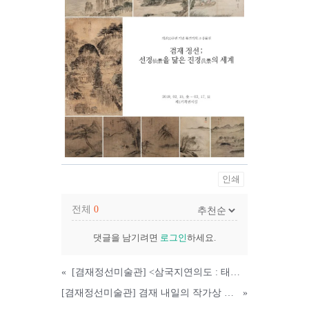
인쇄
전체
0
댓글을 남기려면
로그인
하세요.
«
[겸재정선미술관] <삼국지연의도 : 태평성대를 염원하다> 展
[겸재정선미술관] 겸재 내일의 작가상 2018 수상자 <노경민 : 물속에서> 展
»